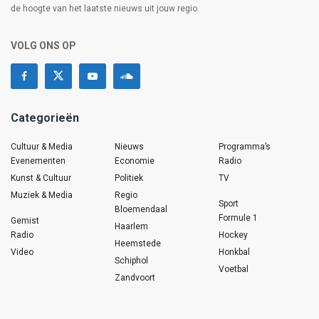
de hoogte van het laatste nieuws uit jouw regio.
VOLG ONS OP
Categorieën
Cultuur & Media
Nieuws
Programma’s
Evenementen
Economie
Radio
Kunst & Cultuur
Politiek
TV
Muziek & Media
Regio
Sport
Bloemendaal
Formule 1
Gemist
Haarlem
Radio
Hockey
Heemstede
Video
Honkbal
Schiphol
Voetbal
Zandvoort