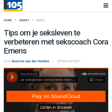
HOME
GEMIST
RADIO
Tips om je seksleven te
verbeteren met sekscoach Cora
Emens
Door
Desiree van der Heiden
28 februari 2021
Haarlem105
·
Je seksleven verbeteren met sekscoach Cora Emens