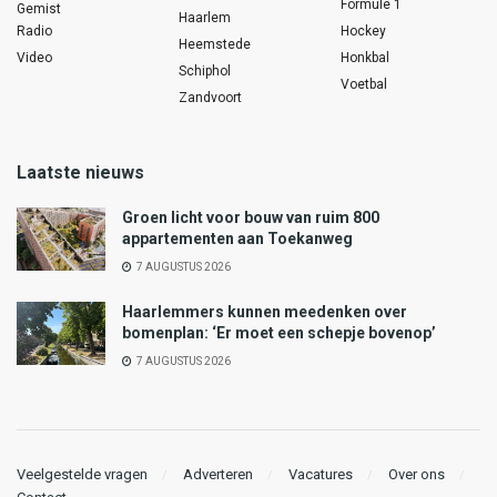
Formule 1
Gemist
Haarlem
Radio
Hockey
Heemstede
Video
Honkbal
Schiphol
Voetbal
Zandvoort
Laatste nieuws
Groen licht voor bouw van ruim 800
appartementen aan Toekanweg
7 AUGUSTUS 2026
Haarlemmers kunnen meedenken over
bomenplan: ‘Er moet een schepje bovenop’
7 AUGUSTUS 2026
Veelgestelde vragen
Adverteren
Vacatures
Over ons