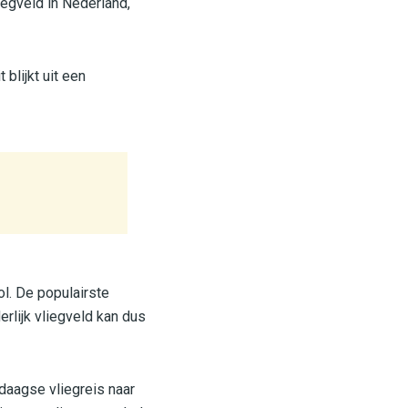
egveld in Nederland,
 blijkt uit een
ol. De populairste
rlijk vliegveld kan dus
daagse vliegreis naar