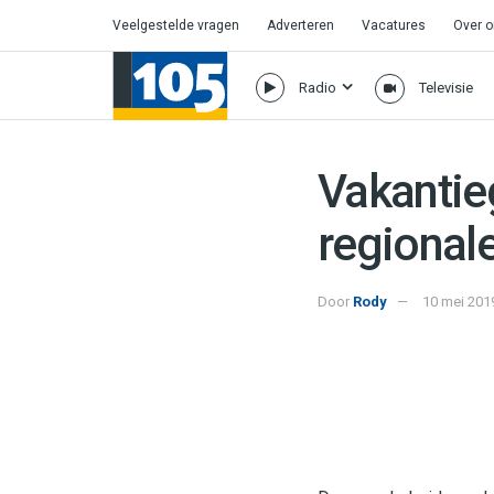
Veelgestelde vragen
Adverteren
Vacatures
Over 
Radio
Televisie
Vakantie
regionale
Door
Rody
10 mei 201