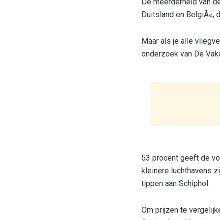
De meerderheid van de 
Duitsland en BelgiÃ«, d
Maar als je alle vliegvel
onderzoek van De Vak
53 procent geeft de vo
kleinere luchthavens z
tippen aan Schiphol.
Om prijzen te vergelij