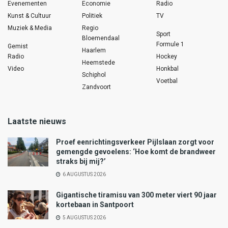
Evenementen
Economie
Radio
Kunst & Cultuur
Politiek
TV
Muziek & Media
Regio
Sport
Bloemendaal
Formule 1
Gemist
Haarlem
Radio
Hockey
Heemstede
Video
Honkbal
Schiphol
Voetbal
Zandvoort
Laatste nieuws
Proef eenrichtingsverkeer Pijlslaan zorgt voor
gemengde gevoelens: ‘Hoe komt de brandweer
straks bij mij?’
6 AUGUSTUS 2026
Gigantische tiramisu van 300 meter viert 90 jaar
kortebaan in Santpoort
5 AUGUSTUS 2026