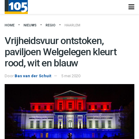
HOME
NIEUWS
REGIO
HAARLEM
Vrijheidsvuur ontstoken,
paviljoen Welgelegen kleurt
rood, wit en blauw
Door
Bas van der Schuit
5 mei 2020