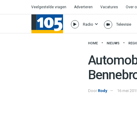
Veelgestelde vragen
Adverteren
Vacatures
Over 
Radio
Televisie
HOME
NIEUWS
REGI
Automobil
Bennebr
Door
Rody
16 mei 201