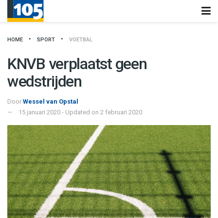
HOME
SPORT
VOETBAL
KNVB verplaatst geen
wedstrijden
Door
Wessel van Opstal
15 januari 2020 - Updated on 2 februari 2020