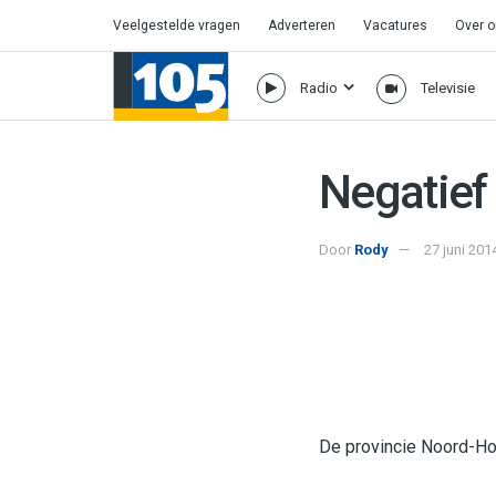
Veelgestelde vragen
Adverteren
Vacatures
Over 
Radio
Televisie
Negatief
Door
Rody
27 juni 201
De provincie Noord-Ho