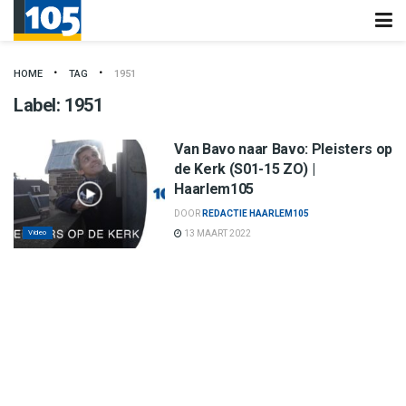
HOME
TAG
1951
Label:
1951
Van Bavo naar Bavo: Pleisters op
de Kerk (S01-15 ZO) |
Haarlem105
DOOR
REDACTIE HAARLEM105
Video
13 MAART 2022