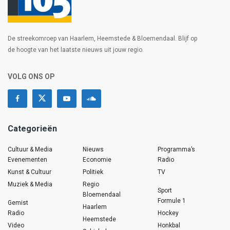
De streekomroep van Haarlem, Heemstede & Bloemendaal. Blijf op
de hoogte van het laatste nieuws uit jouw regio.
VOLG ONS OP
Categorieën
Cultuur & Media
Nieuws
Programma’s
Evenementen
Economie
Radio
Kunst & Cultuur
Politiek
TV
Muziek & Media
Regio
Sport
Bloemendaal
Formule 1
Gemist
Haarlem
Radio
Hockey
Heemstede
Video
Honkbal