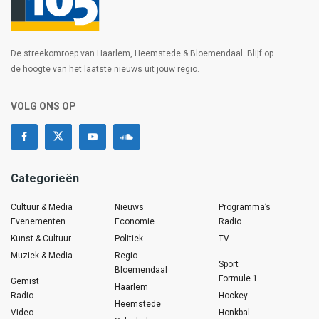
De streekomroep van Haarlem, Heemstede & Bloemendaal. Blijf op
de hoogte van het laatste nieuws uit jouw regio.
VOLG ONS OP
Categorieën
Cultuur & Media
Nieuws
Programma’s
Evenementen
Economie
Radio
Kunst & Cultuur
Politiek
TV
Muziek & Media
Regio
Sport
Bloemendaal
Formule 1
Gemist
Haarlem
Radio
Hockey
Heemstede
Video
Honkbal