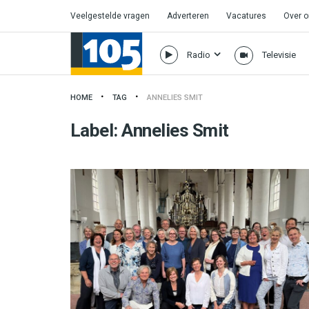
Veelgestelde vragen
Adverteren
Vacatures
Over 
Radio
Televisie
HOME
TAG
ANNELIES SMIT
Label:
Annelies Smit