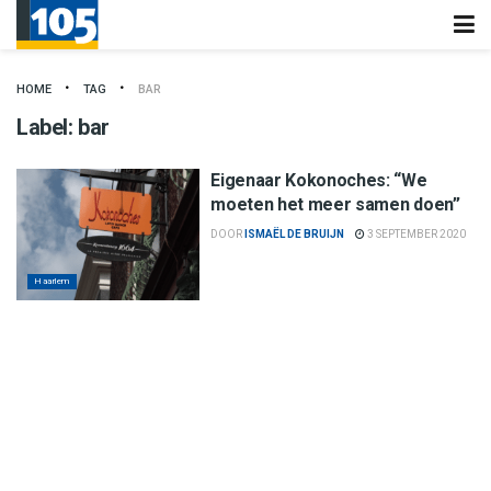
HOME
TAG
BAR
Label:
bar
Eigenaar Kokonoches: “We
moeten het meer samen doen”
DOOR
ISMAËL DE BRUIJN
3 SEPTEMBER 2020
Haarlem