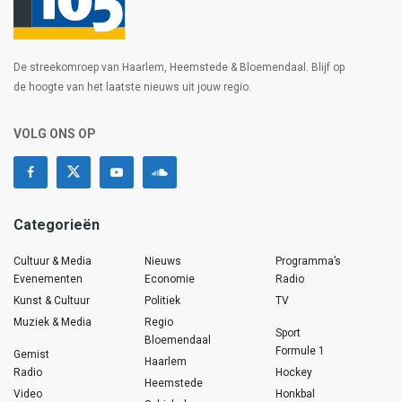
De streekomroep van Haarlem, Heemstede & Bloemendaal. Blijf op
de hoogte van het laatste nieuws uit jouw regio.
VOLG ONS OP
Categorieën
Cultuur & Media
Nieuws
Programma’s
Evenementen
Economie
Radio
Kunst & Cultuur
Politiek
TV
Muziek & Media
Regio
Sport
Bloemendaal
Formule 1
Gemist
Haarlem
Radio
Hockey
Heemstede
Video
Honkbal