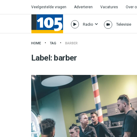
Veelgestelde vragen
Adverteren
Vacatures
Over 
Radio
Televisie
HOME
TAG
BARBER
Label:
barber