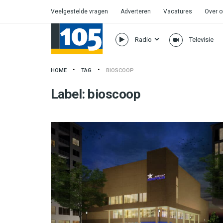
Veelgestelde vragen
Adverteren
Vacatures
Over 
Radio
Televisie
HOME
TAG
BIOSCOOP
Label:
bioscoop