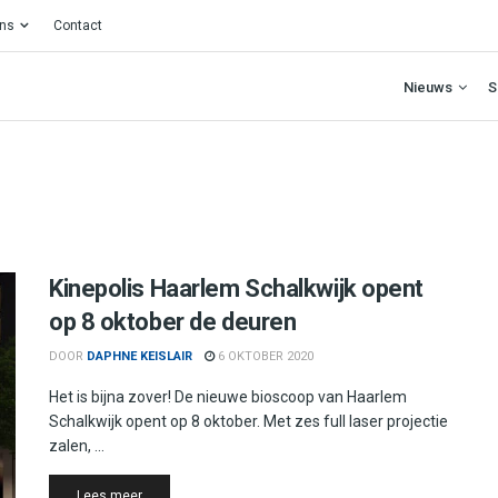
ons
Contact
Nieuws
S
Kinepolis Haarlem Schalkwijk opent
op 8 oktober de deuren
DOOR
DAPHNE KEISLAIR
6 OKTOBER 2020
Het is bijna zover! De nieuwe bioscoop van Haarlem
Schalkwijk opent op 8 oktober. Met zes full laser projectie
zalen, ...
Details
Lees meer