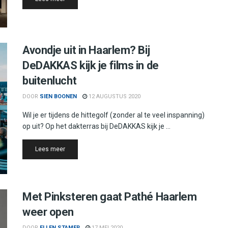
Avondje uit in Haarlem? Bij
DeDAKKAS kijk je films in de
buitenlucht
DOOR
SIEN BOONEN
12 AUGUSTUS 2020
Wil je er tijdens de hittegolf (zonder al te veel inspanning)
op uit? Op het dakterras bij DeDAKKAS kijk je ...
Details
Lees meer
Met Pinksteren gaat Pathé Haarlem
weer open
DOOR
ELLEN STAMER
17 MEI 2020