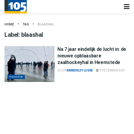
HOME
TAG
BLAASHAL
Label:
blaashal
Na 7 jaar eindelijk de lucht in: de
nieuwe opblaasbare
zaalhockeyhal in Heemstede
DOOR
KIMBERLEY LUSKE
9 DECEMBER 2021
Heemstede