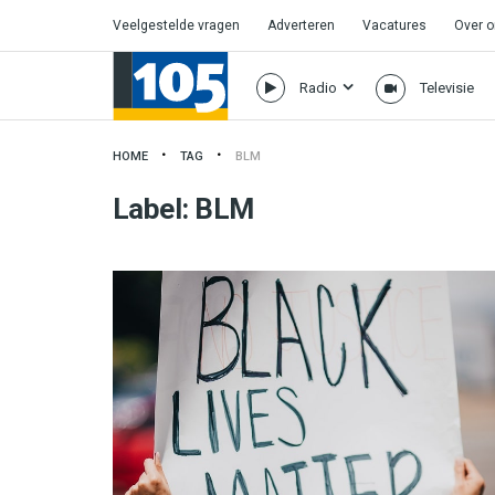
Veelgestelde vragen
Adverteren
Vacatures
Over 
Radio
Televisie
HOME
TAG
BLM
Label:
BLM