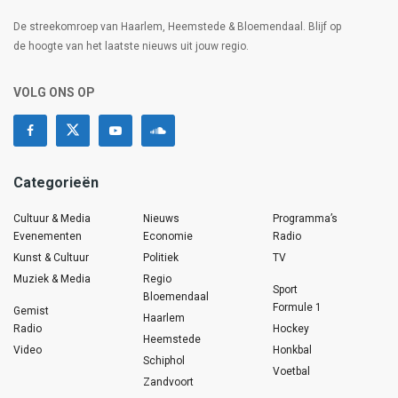
De streekomroep van Haarlem, Heemstede & Bloemendaal. Blijf op
de hoogte van het laatste nieuws uit jouw regio.
VOLG ONS OP
Categorieën
Cultuur & Media
Nieuws
Programma’s
Evenementen
Economie
Radio
Kunst & Cultuur
Politiek
TV
Muziek & Media
Regio
Sport
Bloemendaal
Formule 1
Gemist
Haarlem
Radio
Hockey
Heemstede
Video
Honkbal
Schiphol
Voetbal
Zandvoort