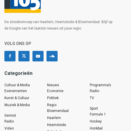
De streekomroep van Haarlem, Heemstede & Bloemendaal. Blijf op
de hoogte van het laatste nieuws uit jouw regio.
VOLG ONS OP
Categorieën
Cultuur & Media
Nieuws
Programma’s
Evenementen
Economie
Radio
Kunst & Cultuur
Politiek
TV
Muziek & Media
Regio
Sport
Bloemendaal
Formule 1
Gemist
Haarlem
Radio
Hockey
Heemstede
Video
Honkbal