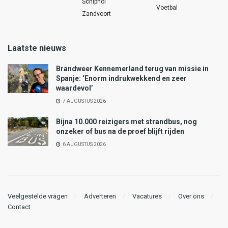
Schiphol
Voetbal
Zandvoort
Laatste nieuws
Brandweer Kennemerland terug van missie in
Spanje: ‘Enorm indrukwekkend en zeer
waardevol’
7 AUGUSTUS 2026
Bijna 10.000 reizigers met strandbus, nog
onzeker of bus na de proef blijft rijden
6 AUGUSTUS 2026
Veelgestelde vragen
Adverteren
Vacatures
Over ons
Contact