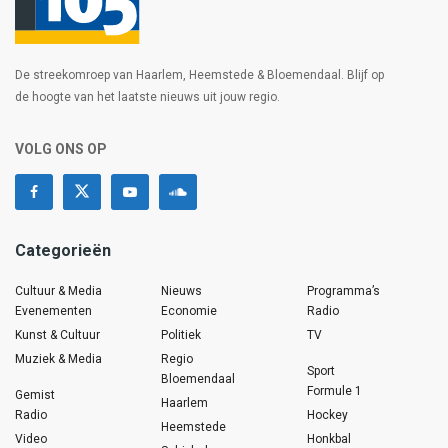
De streekomroep van Haarlem, Heemstede & Bloemendaal. Blijf op
de hoogte van het laatste nieuws uit jouw regio.
VOLG ONS OP
Categorieën
Cultuur & Media
Nieuws
Programma’s
Evenementen
Economie
Radio
Kunst & Cultuur
Politiek
TV
Muziek & Media
Regio
Sport
Bloemendaal
Formule 1
Gemist
Haarlem
Radio
Hockey
Heemstede
Video
Honkbal