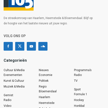
De streekomroep van Haarlem, Heemstede & Bloemendaal. Blijf op
de hoogte van het laatste nieuws uit jouw regio.
VOLG ONS OP
Categorieën
Cultuur & Media
Nieuws
Programma’s
Evenementen
Economie
Radio
Kunst & Cultuur
Politiek
TV
Muziek & Media
Regio
Sport
Bloemendaal
Formule 1
Gemist
Haarlem
Radio
Hockey
Heemstede
Video
Honkbal