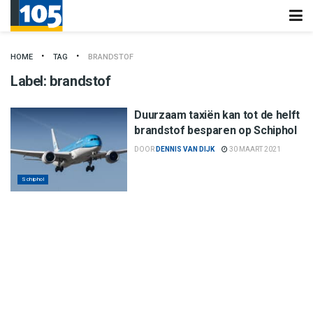
HOME
TAG
BRANDSTOF
Label:
brandstof
Duurzaam taxiën kan tot de helft
brandstof besparen op Schiphol
DOOR
DENNIS VAN DIJK
30 MAART 2021
Schiphol