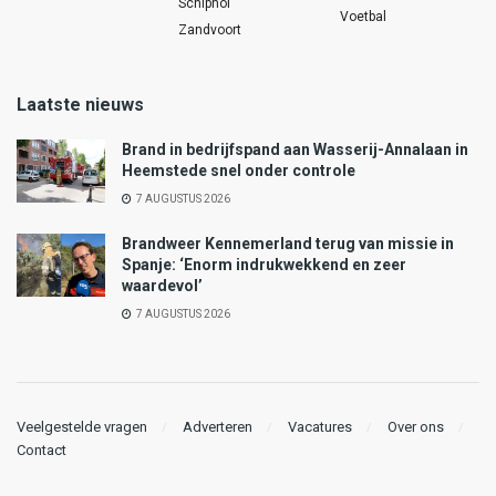
Schiphol
Voetbal
Zandvoort
Laatste nieuws
Brand in bedrijfspand aan Wasserij-Annalaan in
Heemstede snel onder controle
7 AUGUSTUS 2026
Brandweer Kennemerland terug van missie in
Spanje: ‘Enorm indrukwekkend en zeer
waardevol’
7 AUGUSTUS 2026
Veelgestelde vragen
Adverteren
Vacatures
Over ons
Contact