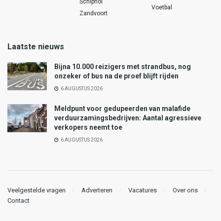
Schiphol
Voetbal
Zandvoort
Laatste nieuws
Bijna 10.000 reizigers met strandbus, nog
onzeker of bus na de proef blijft rijden
6 AUGUSTUS 2026
Meldpunt voor gedupeerden van malafide
verduurzamingsbedrijven: Aantal agressieve
verkopers neemt toe
6 AUGUSTUS 2026
Veelgestelde vragen
Adverteren
Vacatures
Over ons
Contact