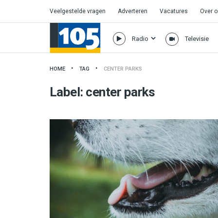
Veelgestelde vragen
Adverteren
Vacatures
Over 
Radio
Televisie
HOME
TAG
CENTER PARKS
Label:
center parks