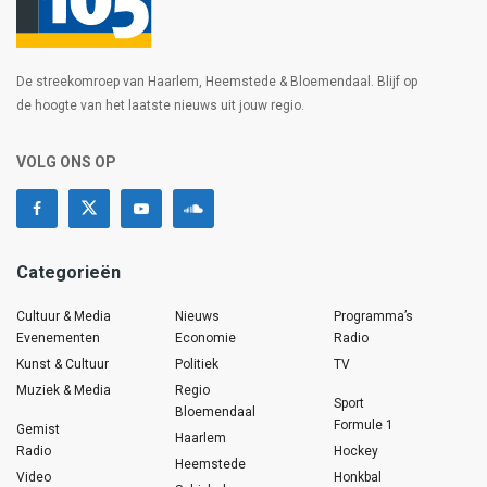
De streekomroep van Haarlem, Heemstede & Bloemendaal. Blijf op
de hoogte van het laatste nieuws uit jouw regio.
VOLG ONS OP
Categorieën
Cultuur & Media
Nieuws
Programma’s
Evenementen
Economie
Radio
Kunst & Cultuur
Politiek
TV
Muziek & Media
Regio
Sport
Bloemendaal
Formule 1
Gemist
Haarlem
Radio
Hockey
Heemstede
Video
Honkbal