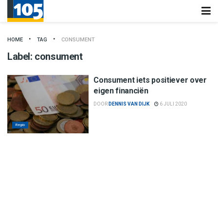
HOME
TAG
CONSUMENT
Label:
consument
Consument iets positiever over
eigen financiën
DOOR
DENNIS VAN DIJK
6 JULI 2020
Regio