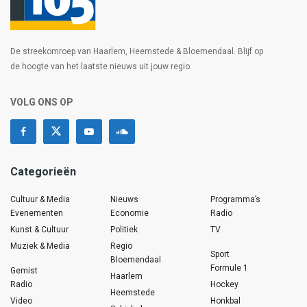
De streekomroep van Haarlem, Heemstede & Bloemendaal. Blijf op
de hoogte van het laatste nieuws uit jouw regio.
VOLG ONS OP
Categorieën
Cultuur & Media
Nieuws
Programma’s
Evenementen
Economie
Radio
Kunst & Cultuur
Politiek
TV
Muziek & Media
Regio
Sport
Bloemendaal
Formule 1
Gemist
Haarlem
Radio
Hockey
Heemstede
Video
Honkbal