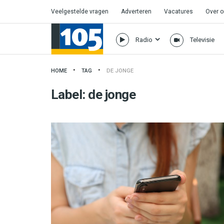
Veelgestelde vragen
Adverteren
Vacatures
Over 
Radio
Televisie
HOME
TAG
DE JONGE
Label:
de jonge