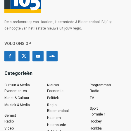
De streekomroep van Haarlem, Heemstede & Bloemendaal. Blijf op
de hoogte van het laatste nieuws uit jouw regio.
VOLG ONS OP
Categorieën
Cultuur & Media
Nieuws
Programma’s
Evenementen
Economie
Radio
Kunst & Cultuur
Politiek
TV
Muziek & Media
Regio
Sport
Bloemendaal
Formule 1
Gemist
Haarlem
Radio
Hockey
Heemstede
Video
Honkbal