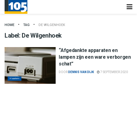
HOME
TAG
DE WILGENHOEK
Label:
De Wilgenhoek
“Afgedankte apparaten en
lampen zijn een ware verborgen
schat”
DOOR
DENNIS VAN DIJK
7 SEPTEMBER 2020
Haarlem