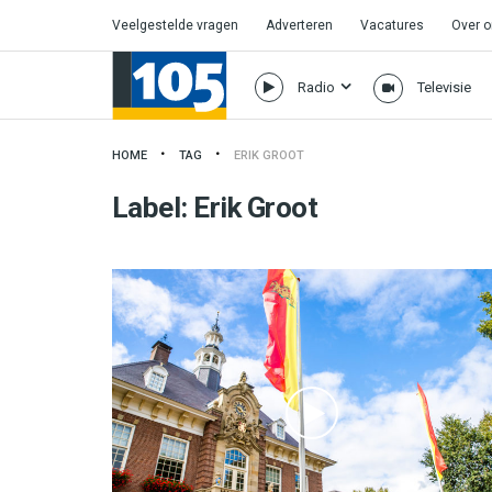
Veelgestelde vragen
Adverteren
Vacatures
Over 
Radio
Televisie
HOME
TAG
ERIK GROOT
Label:
Erik Groot