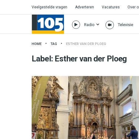
Veelgestelde vragen
Adverteren
Vacatures
Over 
Radio
Televisie
HOME
TAG
ESTHER VAN DER PLOEG
Label:
Esther van der Ploeg