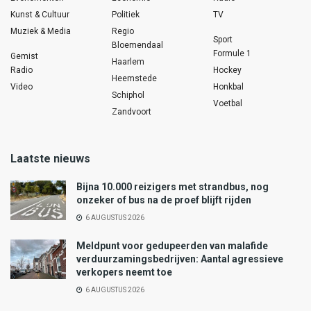
Kunst & Cultuur
Politiek
TV
Muziek & Media
Regio
Sport
Bloemendaal
Formule 1
Gemist
Haarlem
Radio
Hockey
Heemstede
Video
Honkbal
Schiphol
Voetbal
Zandvoort
Laatste nieuws
Bijna 10.000 reizigers met strandbus, nog
onzeker of bus na de proef blijft rijden
6 AUGUSTUS 2026
Meldpunt voor gedupeerden van malafide
verduurzamingsbedrijven: Aantal agressieve
verkopers neemt toe
6 AUGUSTUS 2026