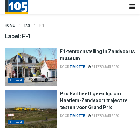
HOME
TAG
F-1
Label:
F-1
F1-tentoonstelling in Zandvoorts
museum
DOOR
TIM OTTE
24 FEBRUARI 2020
Zandvoort
Pro Rail heeft geen tijd om
Haarlem-Zandvoort traject te
testen voor Grand Prix
DOOR
TIM OTTE
21 FEBRUARI 2020
Zandvoort