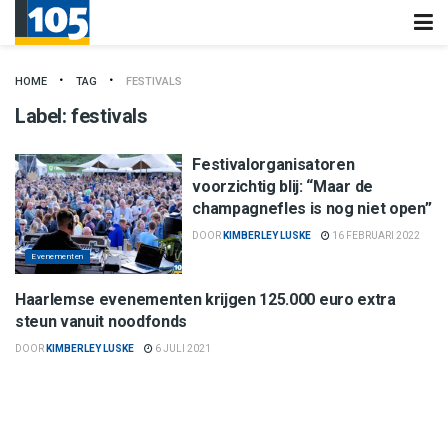
HOME
TAG
FESTIVALS
Label:
festivals
Festivalorganisatoren
voorzichtig blij: “Maar de
champagnefles is nog niet open”
DOOR
KIMBERLEY LUSKE
16 FEBRUARI 2022
Evenementen
Haarlem
Haarlemse evenementen krijgen 125.000 euro extra
steun vanuit noodfonds
DOOR
KIMBERLEY LUSKE
6 JULI 2021