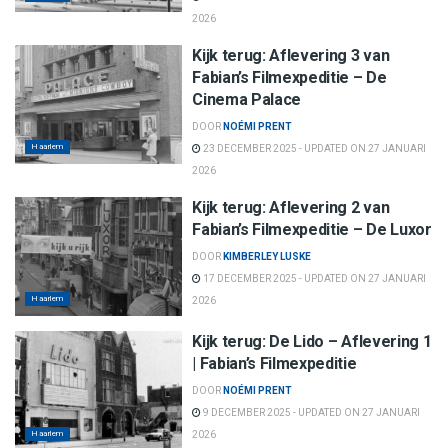
2026
Kijk terug: Aflevering 3 van
Fabian’s Filmexpeditie – De
Cinema Palace
DOOR
NOÉMI PRENT
Haarlem
23 DECEMBER 2025 - UPDATED ON 27 JANUARI
2026
Kijk terug: Aflevering 2 van
Fabian’s Filmexpeditie – De Luxor
DOOR
KIMBERLEY LUSKE
17 DECEMBER 2025 - UPDATED ON 27 JANUARI
Haarlem
2026
Kijk terug: De Lido – Aflevering 1
| Fabian’s Filmexpeditie
DOOR
NOÉMI PRENT
9 DECEMBER 2025 - UPDATED ON 27 JANUARI
Haarlem
2026