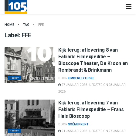
HOME
TAG
FFE
Label:
FFE
Kijk terug: aflevering 8 van
Fabian’s Filmexpeditie –
Bioscope Theater, De Kroon en
Rembrandt & Brinkmann
Haarlem
DOOR
KIMBERLEY LUSKE
27 JANUARI 2026 - UPDATED ON 28 JANUARI
2026
Kijk terug: aflevering 7 van
Fabian’s Filmexpeditie – Frans
Hals Bioscoop
DOOR
NOÉMI PRENT
Haarlem
21 JANUARI 2026 - UPDATED ON 27 JANUARI