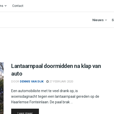
ons
Contact
Nieuws
S
Lantaarnpaal doormidden na klap van
auto
DOOR
DENNIS VAN DIJK
27 FEBRUARI 2020
Een automobiliste met te veel drank op, is
woensdagnacht tegen een lantaarnpaal gereden op de
Haarlemse Fonteinlaan. De paal brak ...
Details
Lees meer