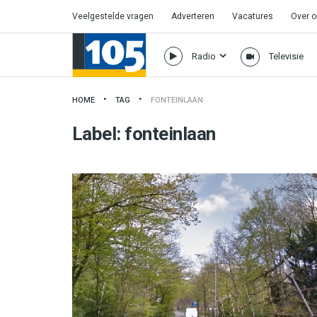
Veelgestelde vragen
Adverteren
Vacatures
Over 
Radio
Televisie
HOME
TAG
FONTEINLAAN
Label:
fonteinlaan