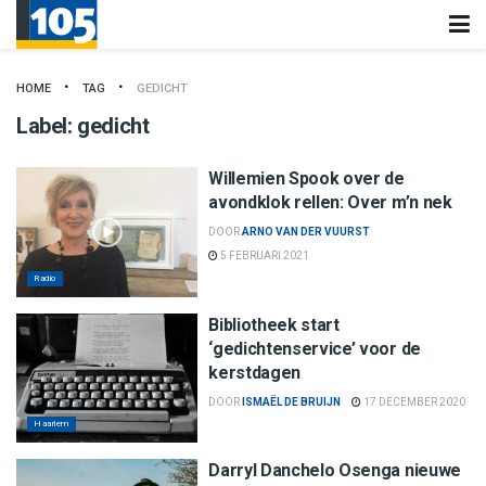
HOME
TAG
GEDICHT
Label:
gedicht
Willemien Spook over de
avondklok rellen: Over m’n nek
DOOR
ARNO VAN DER VUURST
5 FEBRUARI 2021
Radio
Bibliotheek start
‘gedichtenservice’ voor de
kerstdagen
DOOR
ISMAËL DE BRUIJN
17 DECEMBER 2020
Haarlem
Darryl Danchelo Osenga nieuwe