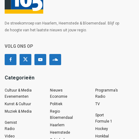
De streekomroep van Haarlem, Heemstede & Bloemendaal. Blijf op
de hoogte van het laatste nieuws uit jouw regio.
VOLG ONS OP
Categorieën
Cultuur & Media
Nieuws
Programma’s
Evenementen
Economie
Radio
Kunst & Cultuur
Politiek
TV
Muziek & Media
Regio
Sport
Bloemendaal
Formule 1
Gemist
Haarlem
Radio
Hockey
Heemstede
Video
Honkbal