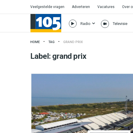
Veelgestelde vragen
Adverteren
Vacatures
Over 
Radio
Televisie
HOME
TAG
GRAND PRIX
Label:
grand prix