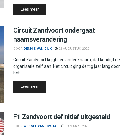
Details
Lees meer
Circuit Zandvoort ondergaat
naamsverandering
DOOR
DENNIS VAN DIJK
26 AUGUSTUS 2020
Circuit Zandvoort krijgt een andere naam, dat kondigt de
organisatie zelf aan. Het circuit ging dertig jaar lang door
het ...
Details
Lees meer
F1 Zandvoort definitief uitgesteld
DOOR
WESSEL VAN OPSTAL
19 MAART 2020