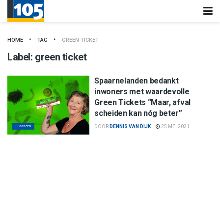
HOME
TAG
GREEN TICKET
Label:
green ticket
Spaarnelanden bedankt
inwoners met waardevolle
Green Tickets “Maar, afval
scheiden kan nóg beter”
Haarlem
DOOR
DENNIS VAN DIJK
25 MEI 2021