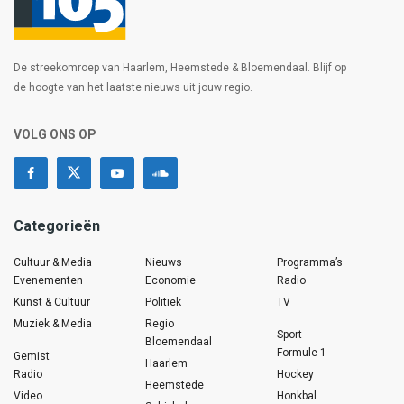
De streekomroep van Haarlem, Heemstede & Bloemendaal. Blijf op
de hoogte van het laatste nieuws uit jouw regio.
VOLG ONS OP
Categorieën
Cultuur & Media
Nieuws
Programma’s
Evenementen
Economie
Radio
Kunst & Cultuur
Politiek
TV
Muziek & Media
Regio
Sport
Bloemendaal
Formule 1
Gemist
Haarlem
Radio
Hockey
Heemstede
Video
Honkbal