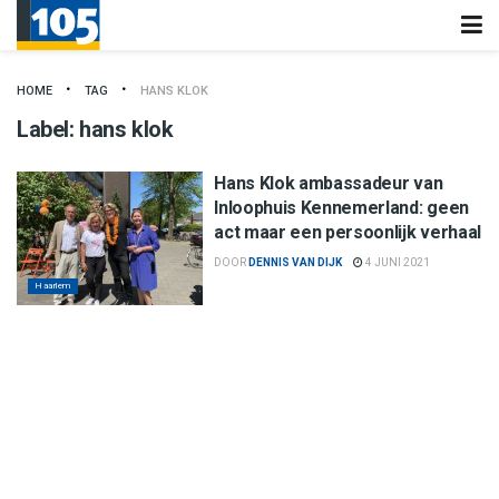
HOME
TAG
HANS KLOK
Label:
hans klok
Hans Klok ambassadeur van
Inloophuis Kennemerland: geen
act maar een persoonlijk verhaal
DOOR
DENNIS VAN DIJK
4 JUNI 2021
Haarlem