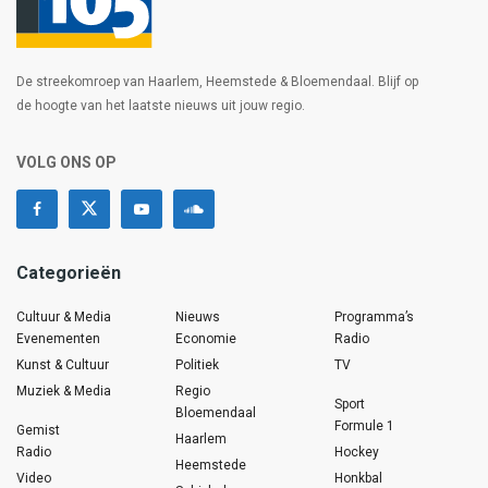
De streekomroep van Haarlem, Heemstede & Bloemendaal. Blijf op
de hoogte van het laatste nieuws uit jouw regio.
VOLG ONS OP
Categorieën
Cultuur & Media
Nieuws
Programma’s
Evenementen
Economie
Radio
Kunst & Cultuur
Politiek
TV
Muziek & Media
Regio
Sport
Bloemendaal
Formule 1
Gemist
Haarlem
Radio
Hockey
Heemstede
Video
Honkbal