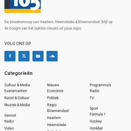
De streekomroep van Haarlem, Heemstede & Bloemendaal. Blijf op
de hoogte van het laatste nieuws uit jouw regio.
VOLG ONS OP
Categorieën
Cultuur & Media
Nieuws
Programma’s
Evenementen
Economie
Radio
Kunst & Cultuur
Politiek
TV
Muziek & Media
Regio
Sport
Bloemendaal
Formule 1
Gemist
Haarlem
Radio
Hockey
Heemstede
Video
Honkbal