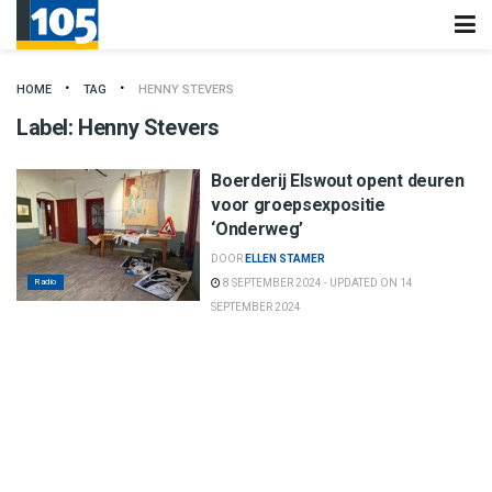
HOME
TAG
HENNY STEVERS
Label:
Henny Stevers
Boerderij Elswout opent deuren
voor groepsexpositie
‘Onderweg’
DOOR
ELLEN STAMER
Radio
8 SEPTEMBER 2024 - UPDATED ON 14
SEPTEMBER 2024