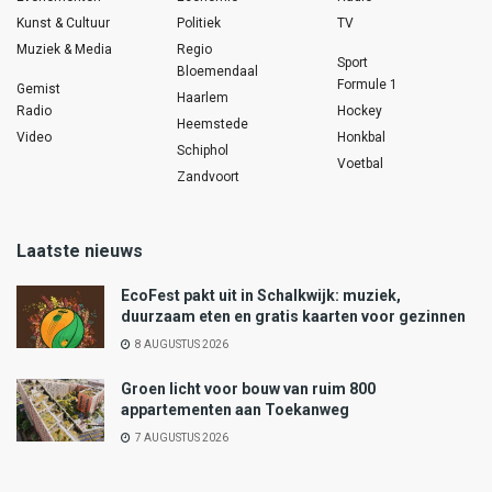
Kunst & Cultuur
Politiek
TV
Muziek & Media
Regio
Sport
Bloemendaal
Formule 1
Gemist
Haarlem
Radio
Hockey
Heemstede
Video
Honkbal
Schiphol
Voetbal
Zandvoort
Laatste nieuws
EcoFest pakt uit in Schalkwijk: muziek,
duurzaam eten en gratis kaarten voor gezinnen
8 AUGUSTUS 2026
Groen licht voor bouw van ruim 800
appartementen aan Toekanweg
7 AUGUSTUS 2026