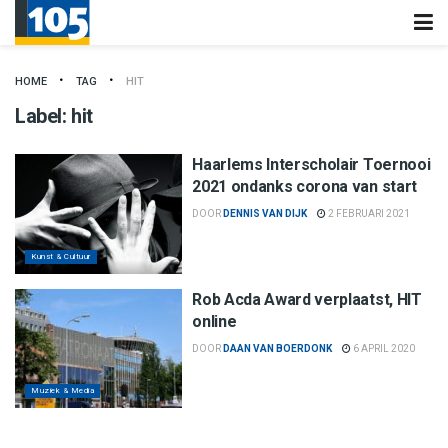
HOME
TAG
HIT
Label:
hit
Haarlems Interscholair Toernooi
2021 ondanks corona van start
DOOR
DENNIS VAN DIJK
2 FEBRUARI 2021
Kunst & Cultuur
Rob Acda Award verplaatst, HIT
online
DOOR
DAAN VAN BOERDONK
6 APRIL 2020
Muziek & Media