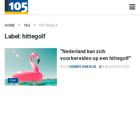
HOME
TAG
HITTEGOLF
Label:
hittegolf
“Nederland kan zich
voorbereiden op een hittegolf”
DOOR
DENNIS VAN DIJK
4 AUGUSTUS 2020
Regio