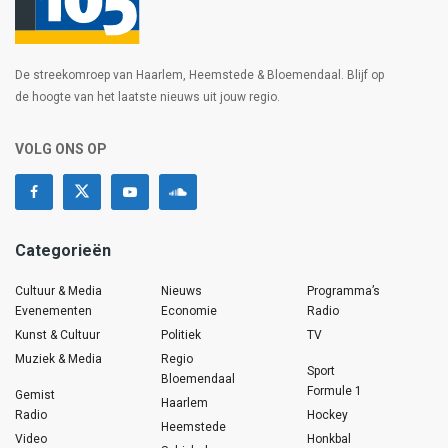
De streekomroep van Haarlem, Heemstede & Bloemendaal. Blijf op
de hoogte van het laatste nieuws uit jouw regio.
VOLG ONS OP
Categorieën
Cultuur & Media
Nieuws
Programma’s
Evenementen
Economie
Radio
Kunst & Cultuur
Politiek
TV
Muziek & Media
Regio
Sport
Bloemendaal
Formule 1
Gemist
Haarlem
Radio
Hockey
Heemstede
Video
Honkbal