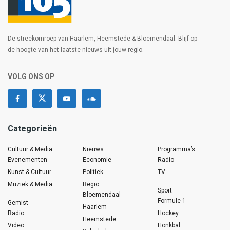
De streekomroep van Haarlem, Heemstede & Bloemendaal. Blijf op
de hoogte van het laatste nieuws uit jouw regio.
VOLG ONS OP
Categorieën
Cultuur & Media
Nieuws
Programma’s
Evenementen
Economie
Radio
Kunst & Cultuur
Politiek
TV
Muziek & Media
Regio
Sport
Bloemendaal
Formule 1
Gemist
Haarlem
Radio
Hockey
Heemstede
Video
Honkbal