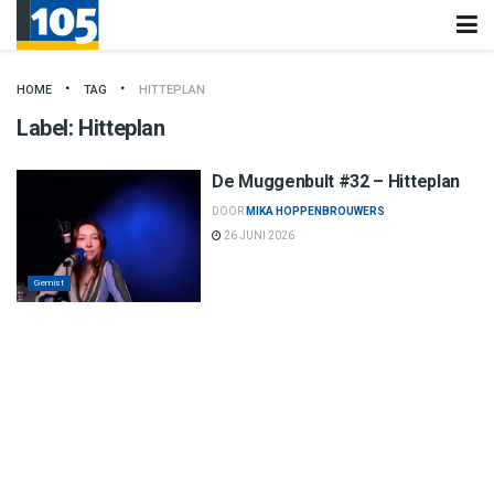
HOME
TAG
HITTEPLAN
Label:
Hitteplan
De Muggenbult #32 – Hitteplan
DOOR
MIKA HOPPENBROUWERS
26 JUNI 2026
Gemist