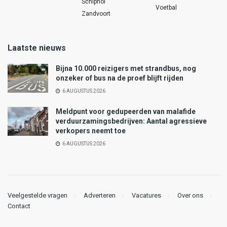
Schiphol
Voetbal
Zandvoort
Laatste nieuws
Bijna 10.000 reizigers met strandbus, nog
onzeker of bus na de proef blijft rijden
6 AUGUSTUS 2026
Meldpunt voor gedupeerden van malafide
verduurzamingsbedrijven: Aantal agressieve
verkopers neemt toe
6 AUGUSTUS 2026
Veelgestelde vragen
Adverteren
Vacatures
Over ons
Contact