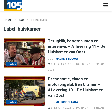
HOME
TAG
HUISKAMER
Label:
huiskamer
Terugblik, hoogtepunten en
interviews – Aflevering 11 – De
Huiskamer van Oost
DOOR
MAURICE BLAAUW
Haarlem
9 FEBRUARI 2026 - UPDATED ON 11 FEBRUARI
2026
Presentatie, chaos en
motorongeluk Ben Cramer –
Aflevering 10 – De Huiskamer
van Oost
Haarlem
DOOR
MAURICE BLAAUW
2 FEBRUARI 2026 - UPDATED ON 11 FEBRUARI