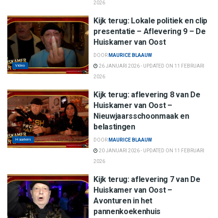
2026
Kijk terug: Lokale politiek en clip
presentatie – Aflevering 9 – De
Huiskamer van Oost
DOOR
MAURICE BLAAUW
Video
26 JANUARI 2026 - UPDATED ON 11 FEBRUARI
2026
Kijk terug: aflevering 8 van De
Huiskamer van Oost –
Nieuwjaarsschoonmaak en
belastingen
Haarlem
DOOR
MAURICE BLAAUW
20 JANUARI 2026 - UPDATED ON 11 FEBRUARI
2026
Kijk terug: aflevering 7 van De
Huiskamer van Oost –
Avonturen in het
pannenkoekenhuis