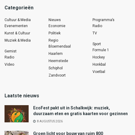
Categorieën
Cultuur & Media
Nieuws
Programma’s
Evenementen
Economie
Radio
Kunst & Cultuur
Politiek
TV
Muziek & Media
Regio
Sport
Bloemendaal
Formule 1
Gemist
Haarlem
Radio
Hockey
Heemstede
Video
Honkbal
Schiphol
Voetbal
Zandvoort
Laatste nieuws
EcoFest pakt uit in Schalkwijk: muziek,
duurzaam eten en gratis kaarten voor gezinnen
8 AUGUSTUS 2026
Groen licht voor bouw van ruim 800