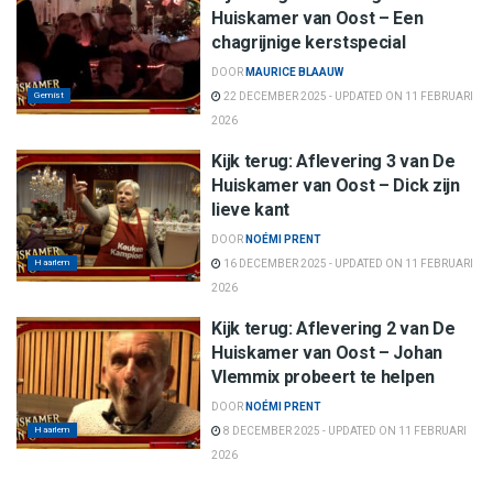
Huiskamer van Oost – Een
chagrijnige kerstspecial
DOOR
MAURICE BLAAUW
Gemist
22 DECEMBER 2025 - UPDATED ON 11 FEBRUARI
2026
Kijk terug: Aflevering 3 van De
Huiskamer van Oost – Dick zijn
lieve kant
DOOR
NOÉMI PRENT
Haarlem
16 DECEMBER 2025 - UPDATED ON 11 FEBRUARI
2026
Kijk terug: Aflevering 2 van De
Huiskamer van Oost – Johan
Vlemmix probeert te helpen
DOOR
NOÉMI PRENT
Haarlem
8 DECEMBER 2025 - UPDATED ON 11 FEBRUARI
2026