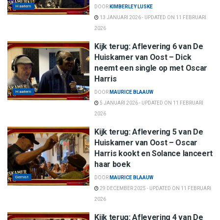
Haarlem
DOOR
KIMBERLEY LUSKE
13 JANUARI 2026 - UPDATED ON 11 FEBRUARI
2026
Kijk terug: Aflevering 6 van De
Huiskamer van Oost – Dick
neemt een single op met Oscar
Harris
Haarlem
DOOR
MAURICE BLAAUW
5 JANUARI 2026 - UPDATED ON 11 FEBRUARI
2026
Kijk terug: Aflevering 5 van De
Huiskamer van Oost – Oscar
Harris kookt en Solance lanceert
haar boek
Gemist
DOOR
MAURICE BLAAUW
29 DECEMBER 2025 - UPDATED ON 11 FEBRUARI
2026
Kijk terug: Aflevering 4 van De