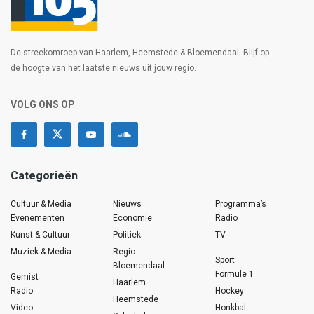
De streekomroep van Haarlem, Heemstede & Bloemendaal. Blijf op
de hoogte van het laatste nieuws uit jouw regio.
VOLG ONS OP
Categorieën
Cultuur & Media
Nieuws
Programma’s
Evenementen
Economie
Radio
Kunst & Cultuur
Politiek
TV
Muziek & Media
Regio
Sport
Bloemendaal
Formule 1
Gemist
Haarlem
Radio
Hockey
Heemstede
Video
Honkbal