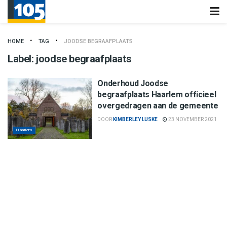
HOME
TAG
JOODSE BEGRAAFPLAATS
Label:
joodse begraafplaats
Onderhoud Joodse
begraafplaats Haarlem officieel
overgedragen aan de gemeente
DOOR
KIMBERLEY LUSKE
23 NOVEMBER 2021
Haarlem