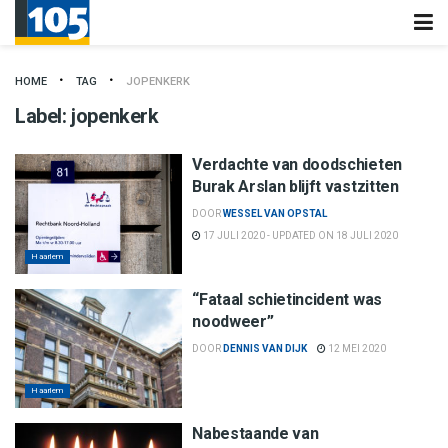
HOME
TAG
JOPENKERK
Label:
jopenkerk
Verdachte van doodschieten
Burak Arslan blijft vastzitten
DOOR
WESSEL VAN OPSTAL
17 JULI 2020 - UPDATED ON 18 JULI 2020
Haarlem
“Fataal schietincident was
noodweer”
DOOR
DENNIS VAN DIJK
12 MEI 2020
Haarlem
Nabestaande van