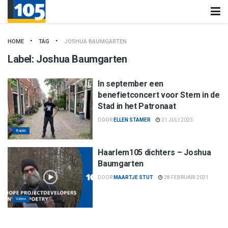
HOME
TAG
JOSHUA BAUMGARTEN
Label:
Joshua Baumgarten
In september een
benefietconcert voor Stem in de
Stad in het Patronaat
DOOR
ELLEN STAMER
21 JULI 2023
Radio
Haarlem105 dichters – Joshua
Baumgarten
DOOR
MAARTJE STUT
28 FEBRUARI 2021
Video