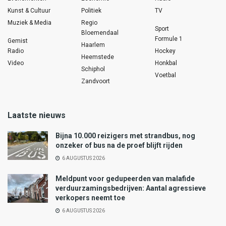
Kunst & Cultuur
Politiek
TV
Muziek & Media
Regio
Sport
Bloemendaal
Formule 1
Gemist
Haarlem
Radio
Hockey
Heemstede
Video
Honkbal
Schiphol
Voetbal
Zandvoort
Laatste nieuws
Bijna 10.000 reizigers met strandbus, nog
onzeker of bus na de proef blijft rijden
6 AUGUSTUS 2026
Meldpunt voor gedupeerden van malafide
verduurzamingsbedrijven: Aantal agressieve
verkopers neemt toe
6 AUGUSTUS 2026