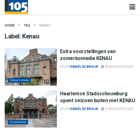
HOME
TAG
KENAU
Label:
Kenau
Extra voorstellingen van
zomerkomedie KENAU
DOOR
ISMAËL DE BRUIJN
28 AUGUSTUS 2020
Cultuur & Media
Haarlemse Stadsschouwburg
opent seizoen buiten met KENAU
DOOR
ISMAËL DE BRUIJN
21 AUGUSTUS 2020
Evenementen