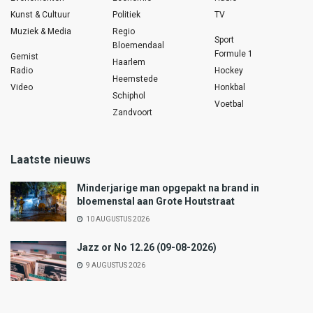
Kunst & Cultuur
Politiek
TV
Muziek & Media
Regio
Sport
Bloemendaal
Formule 1
Gemist
Haarlem
Radio
Hockey
Heemstede
Video
Honkbal
Schiphol
Voetbal
Zandvoort
Laatste nieuws
Minderjarige man opgepakt na brand in
bloemenstal aan Grote Houtstraat
10 AUGUSTUS 2026
Jazz or No 12.26 (09-08-2026)
9 AUGUSTUS 2026