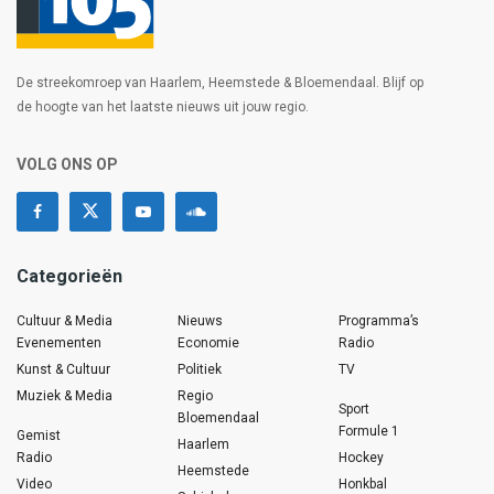
De streekomroep van Haarlem, Heemstede & Bloemendaal. Blijf op
de hoogte van het laatste nieuws uit jouw regio.
VOLG ONS OP
Categorieën
Cultuur & Media
Nieuws
Programma’s
Evenementen
Economie
Radio
Kunst & Cultuur
Politiek
TV
Muziek & Media
Regio
Sport
Bloemendaal
Formule 1
Gemist
Haarlem
Radio
Hockey
Heemstede
Video
Honkbal