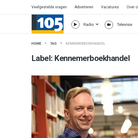
Veelgestelde vragen
Adverteren
Vacatures
Over 
Radio
Televisie
HOME
TAG
KENNEMERBOEKHANDEL
Label:
Kennemerboekhandel