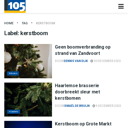
HOME
TAG
KERSTBOOM
Label:
kerstboom
Geen boomverbranding op
strand van Zandvoort
DOOR
DENNIS VAN DIJK
30 DECEMBER 2020
Nieuws
Haarlemse brasserie
doorbreekt sleur met
kerstbomen
DOOR
ISMAËL DE BRUIJN
9 DECEMBER 2020
Haarlem
Kerstboom op Grote Markt