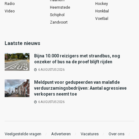
Haarlem
Radio
Hockey
Heemstede
Video
Honkbal
Schiphol
Voetbal
Zandvoort
Laatste nieuws
Bijna 10.000 reizigers met strandbus, nog
onzeker of bus na de proef blijft rijden
6 AUGUSTUS 2026
Meldpunt voor gedupeerden van malafide
verduurzamingsbedrijven: Aantal agressieve
verkopers neemt toe
6 AUGUSTUS 2026
Veelgestelde vragen
Adverteren
Vacatures
Over ons