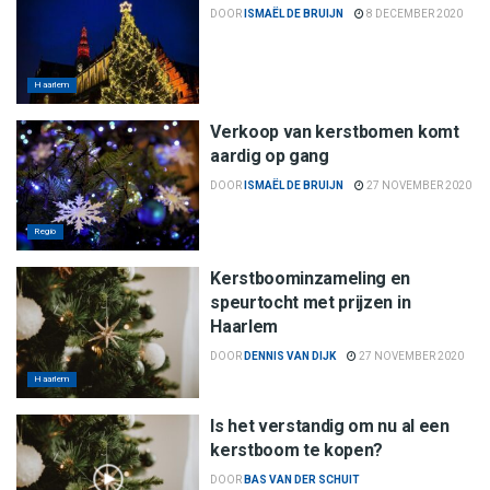
DOOR
ISMAËL DE BRUIJN
8 DECEMBER 2020
Haarlem
Verkoop van kerstbomen komt
aardig op gang
DOOR
ISMAËL DE BRUIJN
27 NOVEMBER 2020
Regio
Kerstboominzameling en
speurtocht met prijzen in
Haarlem
DOOR
DENNIS VAN DIJK
27 NOVEMBER 2020
Haarlem
Is het verstandig om nu al een
kerstboom te kopen?
DOOR
BAS VAN DER SCHUIT