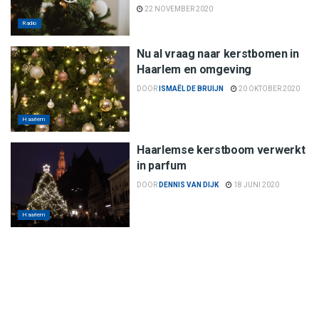
22 NOVEMBER 2020
Radio
Nu al vraag naar kerstbomen in
Haarlem en omgeving
DOOR
ISMAËL DE BRUIJN
20 OKTOBER 2020
Haarlem
Haarlemse kerstboom verwerkt
in parfum
DOOR
DENNIS VAN DIJK
18 JUNI 2020
Haarlem