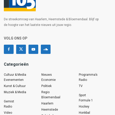
De streekomroep van Haarlem, Heemstede & Bloemendaal. Blijf op
de hoogte van het laatste nieuws uit jouw regio.
VOLG ONS OP
Categorieën
Cultuur & Media
Nieuws
Programma’s
Evenementen
Economie
Radio
Kunst & Cultuur
Politiek
TV
Muziek & Media
Regio
Sport
Bloemendaal
Formule 1
Gemist
Haarlem
Radio
Hockey
Heemstede
Video
Honkbal