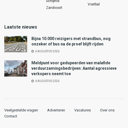
Schiphol
Voetbal
Zandvoort
Laatste nieuws
Bijna 10.000 reizigers met strandbus, nog
onzeker of bus na de proef blijft rijden
6 AUGUSTUS 2026
Meldpunt voor gedupeerden van malafide
verduurzamingsbedrijven: Aantal agressieve
verkopers neemt toe
6 AUGUSTUS 2026
Veelgestelde vragen
Adverteren
Vacatures
Over ons
Contact